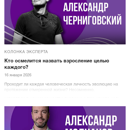
интернете.
КОЛОНКА ЭКСПЕРТА
Кто осмелится назвать взросление целью
каждого?
16 января 2026
Проходит ли каждая человеческая личность эволюцию на
протяжении отмеренной жизни? Несомненно.
Говорят ли в нашем обществе публично о том, какова цель
этой эволюции? Нет, слишком уж неудобна тема.
Скажите, пожалуйста, уважаемые читатели, слышали ли вы
от профильных чиновников, вплоть до министров
просвещения и образования России, высказывания о том,
кого хотят видеть на выходе из отечественной системы