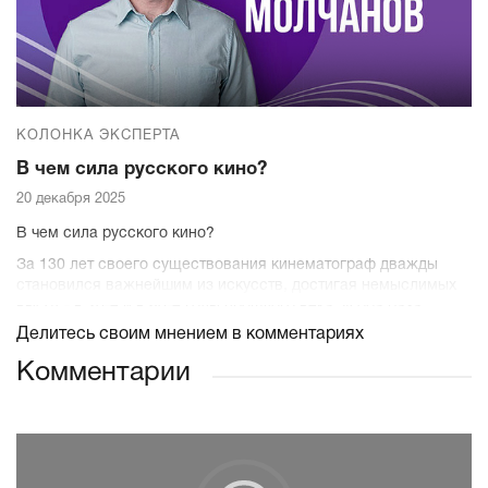
образования?
КОЛОНКА ЭКСПЕРТА
В чем сила русского кино?
20 декабря 2025
В чем сила русского кино?
За 130 лет своего существования кинематограф дважды
становился важнейшим из искусств, достигая немыслимых
высот - в 20-е и в 60-е годы прошлого века. И оба раза
самые верхние места на этих вершинах занимали русские
Делитесь своим мнением в комментариях
кинематографисты.
Комментарии