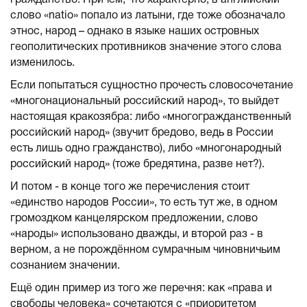
гражданство. Причём, что характерно, в английский
слово «natio» попало из латыни, где тоже обозначало
этнос, народ – однако в языке наших островных
геополитических противников значение этого слова
изменилось.
Если попытаться сущностно прочесть словосочетание
«многонациональный российский народ», то выйдет
настоящая кракозябра: либо «многогражданственный
российский народ» (звучит бредово, ведь в России
есть лишь одно гражданство), либо «многонародный
российский народ» (тоже бредятина, разве нет?).
И потом - в конце того же перечисления стоит
«единство народов России», то есть тут же, в одном
громоздком канцелярском предложении, слово
«народы» использовано дважды, и второй раз - в
верном, а не порождённом сумрачным чиновничьим
сознанием значении.
Ещё один пример из того же перечня: как «права и
свободы человека» сочетаются с «приоритетом