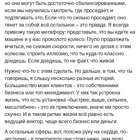
но они могут быть достаточно сбалансированными,
если мы научились смотреть, где проседает, и
подтягивать это. Если что-то сильно проседает, оно
тянет за собой всё остальное – это правда. Я всегда
привожу такую метафору: представьте, что вы едете на
машине и у вас проколото колесо. Глупо продолжать
мчаться, не снижая скорости, ничего не делая с этим
колесом, строить иллюзию, что ты куда-то классно
доедешь. Если доедешь, то не факт, что живой.
Нужно что-то с этим сделать. Но дальше, в том, что ты
говоришь, я слышу несколько разных историй.
Большинство моих клиентов - это собственники
бизнеса или топ-менеджмент. У них так устроена
жизнь, что есть установка «быстрее, выше, сильнее,
масштабнее» - это их приключение, иначе им просто
скучно. И в таком ритме жизни всё равно есть
ведущий вектор, чаще всего бизнес или деньги.
А остальные сферы, вот, положа руку на сердце, по-
честному - в приоритете они стоят ниже, чем дело,